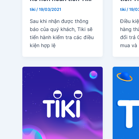
tiki
/
19/03/2021
tiki
/
19/0
Sau khi nhận được thông
Điều ki
báo của quý khách, Tiki sẽ
hàng th
tiến hành kiểm tra các điều
đổi trả
kiện hợp lệ
mua và 