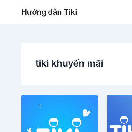
Nhảy
Hướng dẫn Tiki
tới
nội
dung
tiki khuyến mãi