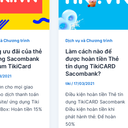
và Chương trình
Dịch vụ và Chương trình
 ưu đãi của thẻ
Làm cách nào để
ụng Sacombank
được hoàn tiền Thẻ
um TikiCard
tín dụng TikiCARD
Sacombank?
3/2021
tiki
/
17/03/2021
ền cho mọi giao
ao dịch thanh toán
Điều kiện hoàn tiền Thẻ tín
ite/ ứng dụng Tiki
dụng TikiCARD Sacombank
tBox: Hoàn tiền 15%
Điều kiện hoàn tiền khi
phát hành thẻ: Để hoàn
50%