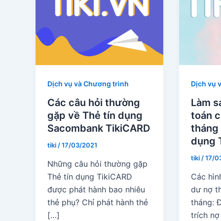
Dịch vụ và Chương trình
Dịch vụ 
Các câu hỏi thường
Làm s
gặp về Thẻ tín dụng
toán 
Sacombank TikiCARD
tháng 
dụng 
tiki
/
17/03/2021
tiki
/
17/0
Những câu hỏi thường gặp
Thẻ tín dụng TikiCARD
Các hìn
được phát hành bao nhiêu
dư nợ t
thẻ phụ? Chỉ phát hành thẻ
tháng: 
[…]
trích nợ