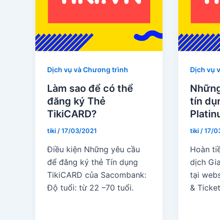
Dịch vụ và Chương trình
Dịch vụ 
Làm sao để có thể
Những
đăng ký Thẻ
tín d
TikiCARD?
Platin
tiki
/
17/03/2021
tiki
/
17/0
Điều kiện Những yêu cầu
Hoàn ti
để đăng ký thẻ Tín dụng
dịch Gi
TikiCARD của Sacombank:
tại webs
Độ tuổi: từ 22 –70 tuổi.
& Ticke