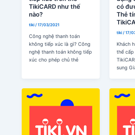
TikiCARD như thế
có đư
nào?
Thẻ tí
TikiC
tiki
/
17/03/2021
tiki
/
17/0
Công nghệ thanh toán
không tiếp xúc là gì? Công
Khách 
nghệ thanh toán không tiếp
thể cấp
xúc cho phép chủ thẻ
TikiCAR
sung Gi