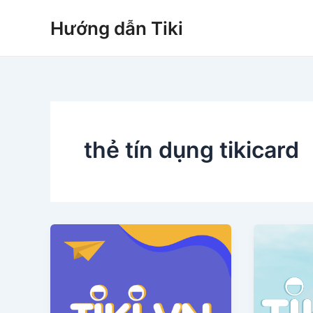
Nhảy
Hướng dẫn Tiki
tới
nội
dung
thẻ tín dụng tikicard