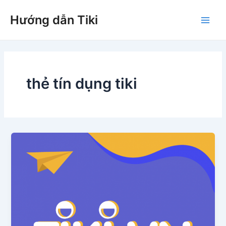
Nhảy
Hướng dẫn Tiki
tới
Main
nội
dung
Men
thẻ tín dụng tiki