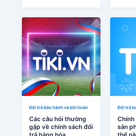
Đổi trả bảo hành và bồi hoàn
Đổi trả 
Các câu hỏi thường
Chính 
gặp về chính sách đổi
sản ph
trả hàng hóa
thế n