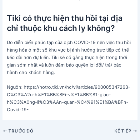
Tiki có thực hiện thu hồi tại địa
chỉ thuộc khu cách ly không?
Do diễn biến phức tạp của dịch COVID-19 nên việc thu hồi
hàng hóa ở một số khu vực bị ảnh hưởng trực tiếp có thể
kéo dài hơn dự kiến. Tiki sẽ cố gắng thực hiện trong thời
gian sớm nhất và luôn đảm bảo quyền lợi đổi/ trả/ bảo
hành cho khách hàng.
Nguồn: https://hotro.tiki.vn/hc/vi/articles/900005347263-
C%C3%A2u-h%E1%BB%8Fi-v%E1%BB%81-giao-
h%C3%A0ng-li%C3%AAn-quan-%C4%91%E1%BA%BFn-
Covid-19-
Điều
TRƯỚC ĐÓ
KẾ TIẾP
hướng