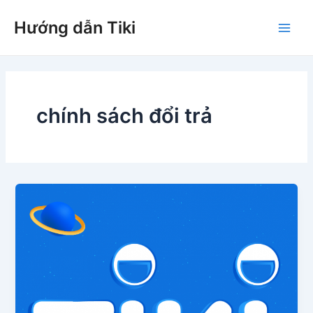
Nhảy
Hướng dẫn Tiki
tới
Main
nội
dung
Men
chính sách đổi trả