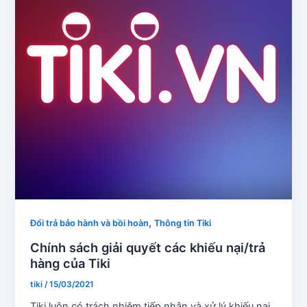
,
Đổi trả bảo hành và bồi hoàn
Thông tin Tiki
Chính sách giải quyết các khiếu nại/trả
hàng của Tiki
tiki
/
15/03/2021
Tiki luôn có trách nhiệm tiếp nhận và xử lý khiếu nại