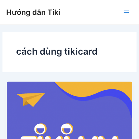
Nhảy
Hướng dẫn Tiki
tới
Main
nội
dung
Men
cách dùng tikicard