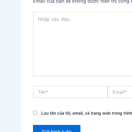
Email của bạn sẽ không được hiển thị công k
Nhập
vào
đây...
Tên*
Email*
Lưu tên của tôi, email, và trang web trong trình