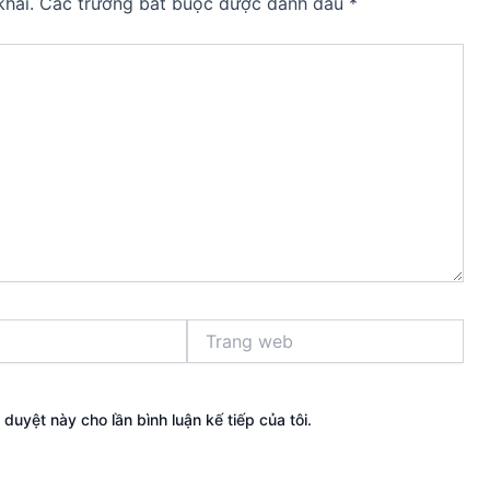
hai.
Các trường bắt buộc được đánh dấu
*
Trang
web
 duyệt này cho lần bình luận kế tiếp của tôi.