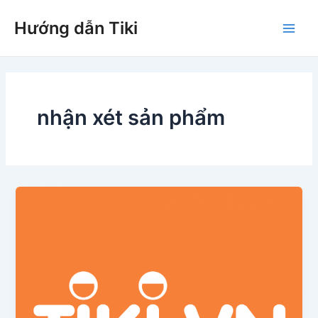
Nhảy
Hướng dẫn Tiki
tới
Main
nội
dung
Men
nhận xét sản phẩm