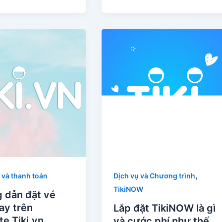
,
 và thanh toán
Dịch vụ và Chương trình
TikiNOW
 dẫn đặt vé
ay trên
Lắp đặt TikiNOW là gì
e Tiki.vn
và cước phí như thế