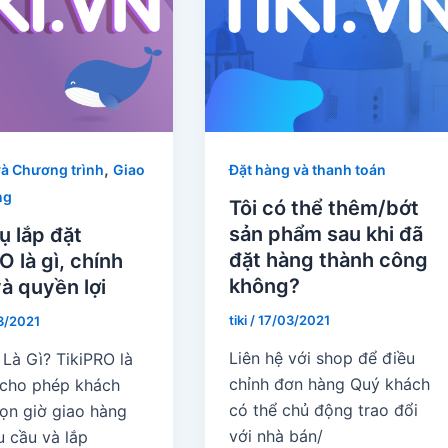
,
và Chương trình
Giao
Đặt hàng và thanh toán
ng
Tôi có thể thêm/bớt
sản phẩm sau khi đã
ụ lắp đặt
đặt hàng thành công
O là gì, chính
không?
à quyền lợi
tiki
/
17/03/2021
3/2021
Liên hệ với shop để điều
 Là Gì? TikiPRO là
chỉnh đơn hàng Quý khách
 cho phép khách
có thể chủ động trao đổi
ọn giờ giao hàng
với nhà bán/
u cầu và lắp