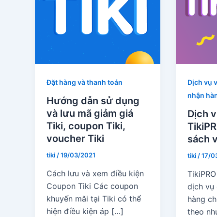
Đặt hàng và thanh toán
Dịch vụ 
nhận hà
Hướng dẫn sử dụng
và lưu mã giảm giá
Dịch v
Tiki, coupon Tiki,
TikiPR
voucher Tiki
sách v
tiki
/
19/03/2021
tiki
/
17/0
Cách lưu và xem điều kiện
TikiPRO
Coupon Tiki Các coupon
dịch vụ
khuyến mãi tại Tiki có thể
hàng ch
hiện điều kiện áp […]
theo nh