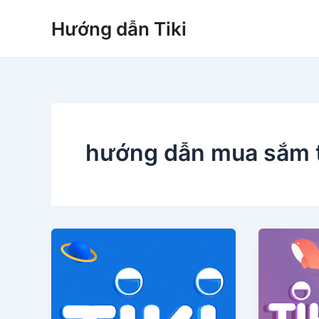
Nhảy
Hướng dẫn Tiki
tới
nội
dung
hướng dẫn mua sắm t