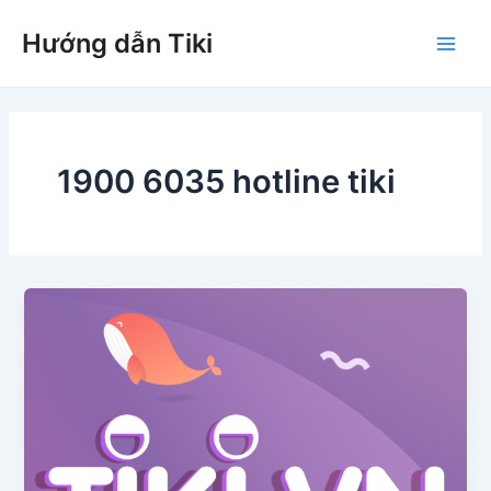
Nhảy
Hướng dẫn Tiki
tới
Main
nội
dung
Men
1900 6035 hotline tiki