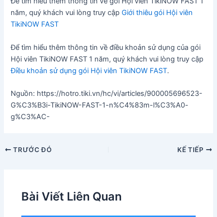
Để tìm hiểu thêm thông tin về gói Hội viên TikiNOW FAST 1
năm, quý khách vui lòng truy cập
Giới thiêu gói Hội viên
TikiNOW FAST
Để tìm hiểu thêm thông tin về điều khoản sử dụng của gói
Hội viên TikiNOW FAST 1 năm, quý khách vui lòng truy cập
Điều khoản sử dụng gói Hội viên TikiNOW FAST
.
Nguồn: https://hotro.tiki.vn/hc/vi/articles/900005696523-
G%C3%B3i-TikiNOW-FAST-1-n%C4%83m-l%C3%A0-
g%C3%AC-
Điều
TRƯỚC ĐÓ
KẾ TIẾP
hướng
bài
viết
Bài Viết Liên Quan