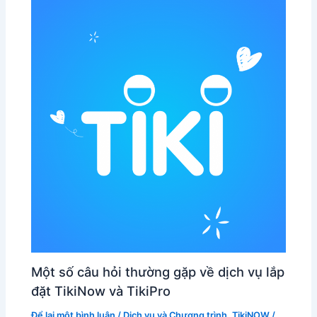
Một số câu hỏi thường gặp về dịch vụ lắp
đặt TikiNow và TikiPro
Để lại một bình luận
/
Dịch vụ và Chương trình
,
TikiNOW
/