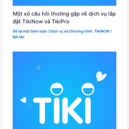
Một số câu hỏi thường gặp về dịch vụ lắp
đặt TikiNow và TikiPro
Để lại một bình luận
/
Dịch vụ và Chương trình
,
TikiNOW
/
Bởi
tiki