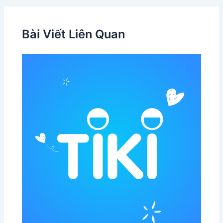
bài
viết
Bài Viết Liên Quan