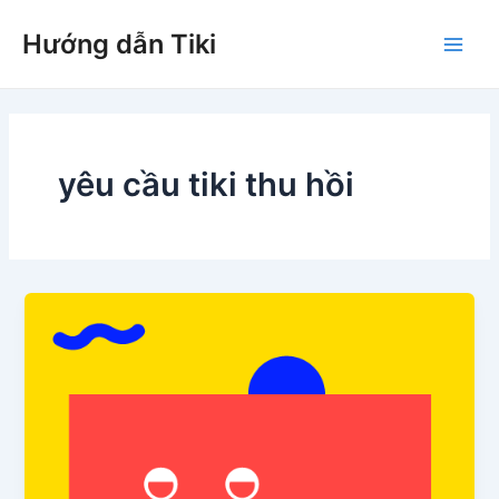
Nhảy
Hướng dẫn Tiki
tới
Main
nội
dung
Men
yêu cầu tiki thu hồi