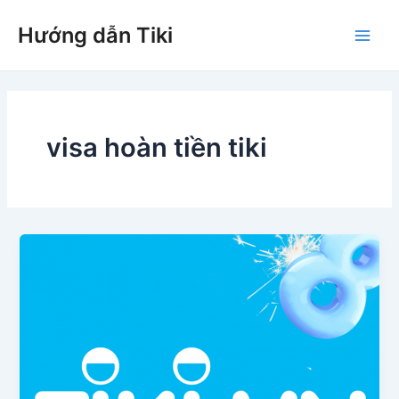
Nhảy
Hướng dẫn Tiki
tới
Main
nội
dung
Men
visa hoàn tiền tiki