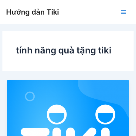
Nhảy
Hướng dẫn Tiki
tới
Main
nội
dung
Men
tính năng quà tặng tiki