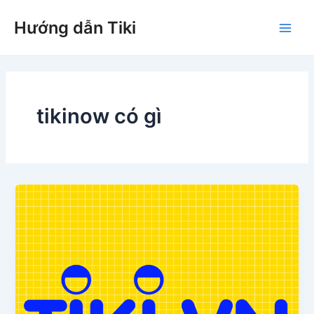
Nhảy
Hướng dẫn Tiki
tới
Main
nội
dung
Men
tikinow có gì