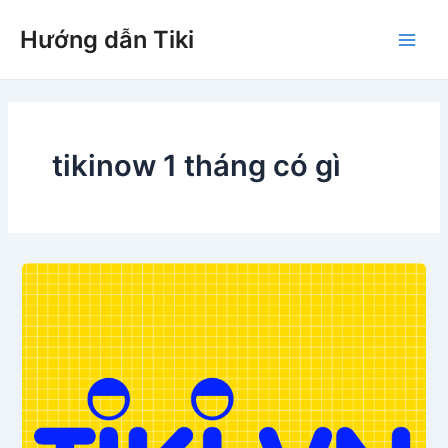
Nhảy
Hướng dẫn Tiki
tới
Main
nội
dung
Men
tikinow 1 tháng có gì