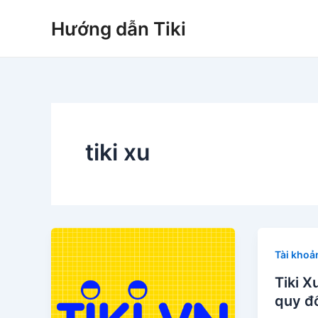
Nhảy
Hướng dẫn Tiki
tới
nội
dung
tiki xu
Tài khoả
Tiki Xu
quy đổ