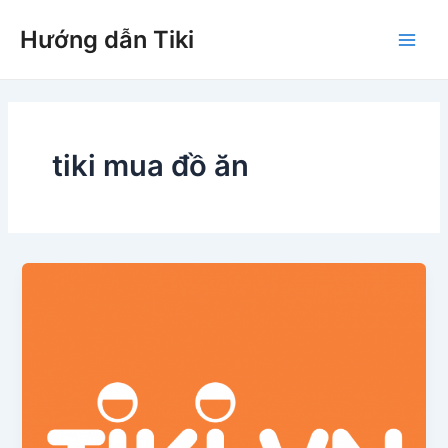
Nhảy
Hướng dẫn Tiki
tới
Main
nội
dung
Men
tiki mua đồ ăn