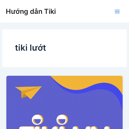
Nhảy
Hướng dẫn Tiki
tới
Main
nội
dung
Men
tiki lướt