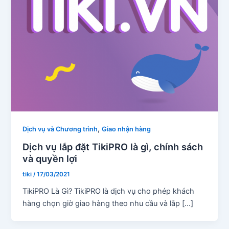
,
Dịch vụ và Chương trình
Giao nhận hàng
Dịch vụ lắp đặt TikiPRO là gì, chính sách
và quyền lợi
tiki
/
17/03/2021
TikiPRO Là Gì? TikiPRO là dịch vụ cho phép khách
hàng chọn giờ giao hàng theo nhu cầu và lắp […]