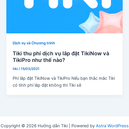
Dịch vụ và Chương trình
Tiki thu phí dịch vụ lắp đặt TikiNow và
TikiPro như thế nào?
tiki
/
15/03/2021
Phí lắp đặt TikiNow và TikiPro Nếu bạn thắc mắc Tiki
có tính phí lắp đặt không thì Tiki sẽ
Copyright © 2026 Hướng dẫn Tiki | Powered by
Astra WordPress