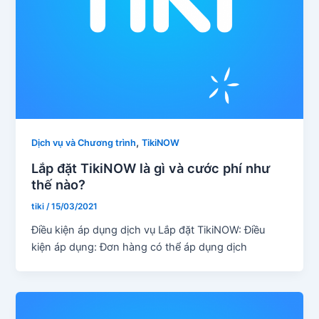
,
Dịch vụ và Chương trình
TikiNOW
Lắp đặt TikiNOW là gì và cước phí như
thế nào?
tiki
/
15/03/2021
Điều kiện áp dụng dịch vụ Lắp đặt TikiNOW: Điều
kiện áp dụng: Đơn hàng có thể áp dụng dịch