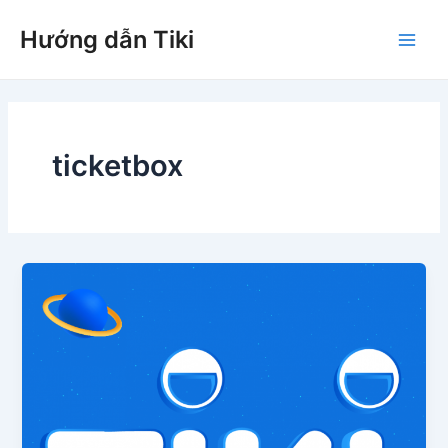
Nhảy
Hướng dẫn Tiki
tới
Main
nội
dung
Men
ticketbox