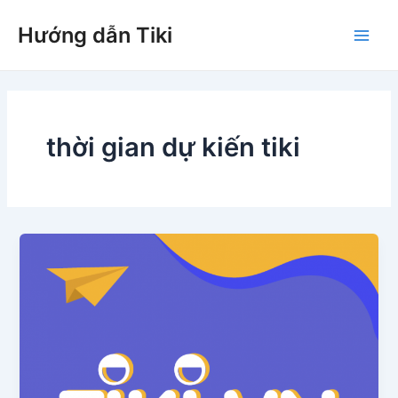
Nhảy
Hướng dẫn Tiki
tới
Main
nội
dung
Men
thời gian dự kiến tiki