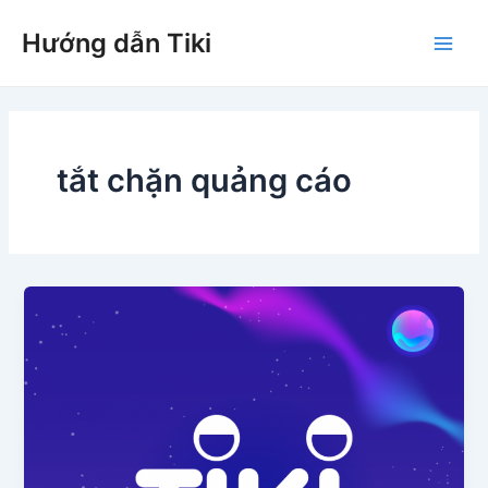
Nhảy
Hướng dẫn Tiki
tới
Main
nội
dung
Men
tắt chặn quảng cáo