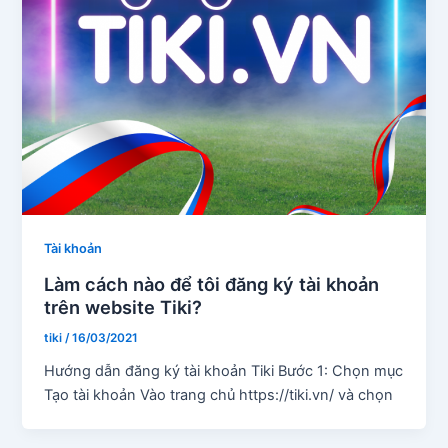
Tài khoản
Làm cách nào để tôi đăng ký tài khoản
trên website Tiki?
tiki
/
16/03/2021
Hướng dẫn đăng ký tài khoản Tiki Bước 1: Chọn mục
Tạo tài khoản Vào trang chủ https://tiki.vn/ và chọn