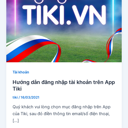
Tài khoản
Hướng dẫn đăng nhập tài khoản trên App
Tiki
tiki
/
16/03/2021
Quý khách vui lòng chọn mục đăng nhập trên App
của Tiki, sau đó điền thông tin email/số điện thoại,
[…]