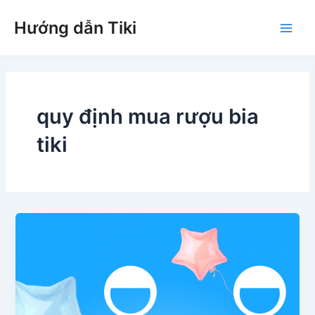
Nhảy
Hướng dẫn Tiki
tới
Main
nội
dung
Men
quy định mua rượu bia
tiki