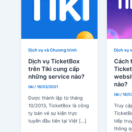
Dịch vụ và Chương trình
Dịch vụ 
Dịch vụ TicketBox
Cách 
trên Tiki cung cấp
Ticket
những service nào?
websit
nào?
tiki
/
16/03/2021
tiki
/
16/0
Được thành lập từ tháng
10/2013, TicketBox là công
Truy cậ
ty bán vé sự kiện trực
TicketB
tuyến đầu tiên tại Việt […]
tiếp tr
thông q