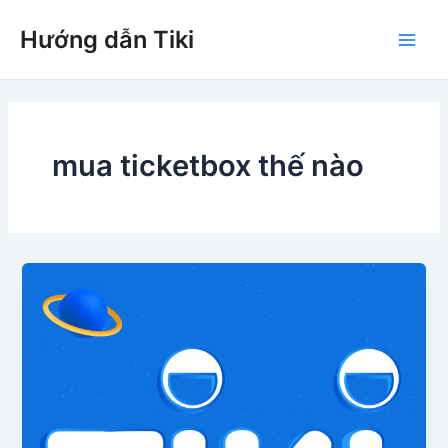
Nhảy
Hướng dẫn Tiki
tới
Main
nội
dung
Men
mua ticketbox thế nào