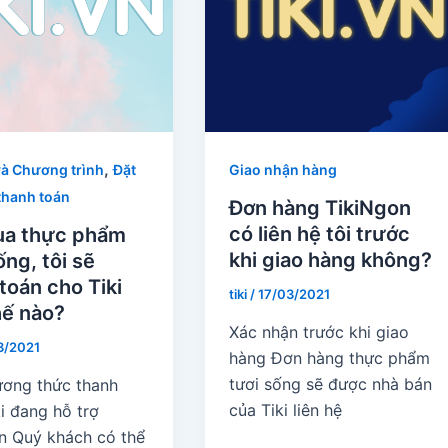
,
và Chương trình
Đặt
Giao nhận hàng
thanh toán
Đơn hàng TikiNgon
có liên hệ tôi trước
ua thực phẩm
khi giao hàng không?
ống, tôi sẽ
toán cho Tiki
tiki
/
17/03/2021
hế nào?
Xác nhận trước khi giao
3/2021
hàng Đơn hàng thực phẩm
tươi sống sẽ được nhà bán
ơng thức thanh
của Tiki liên hệ
i đang hỗ trợ
n Quý khách có thể