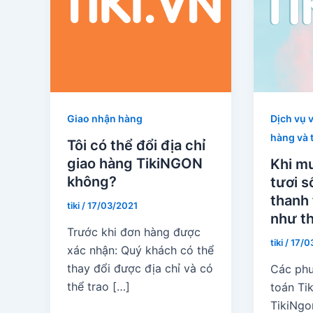
Giao nhận hàng
Dịch vụ 
hàng và 
Tôi có thể đổi địa chỉ
giao hàng TikiNGON
Khi m
không?
tươi s
thanh 
tiki
/
17/03/2021
như t
Trước khi đơn hàng được
tiki
/
17/0
xác nhận: Quý khách có thể
thay đổi được địa chỉ và có
Các phư
thể trao […]
toán Tik
TikiNgo