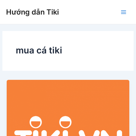
Nhảy
Hướng dẫn Tiki
tới
Main
nội
dung
Men
mua cá tiki