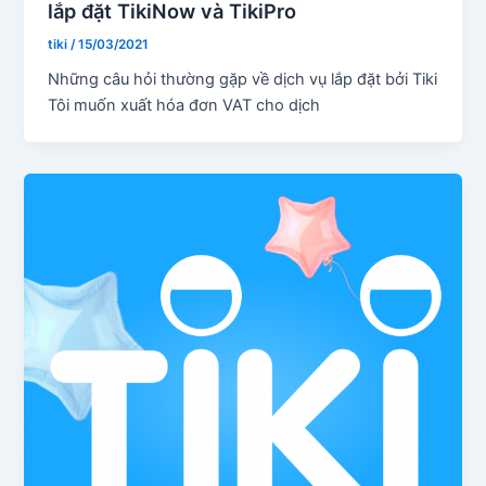
lắp đặt TikiNow và TikiPro
tiki
/
15/03/2021
Những câu hỏi thường gặp về dịch vụ lắp đặt bởi Tiki
Tôi muốn xuất hóa đơn VAT cho dịch