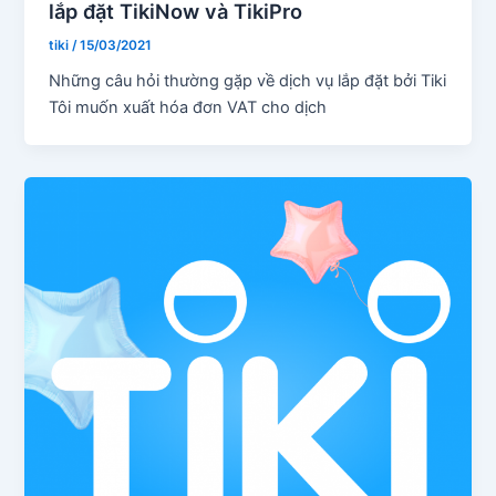
lắp đặt TikiNow và TikiPro
tiki
/
15/03/2021
Những câu hỏi thường gặp về dịch vụ lắp đặt bởi Tiki
Tôi muốn xuất hóa đơn VAT cho dịch