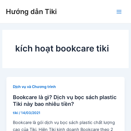
Nhảy
Hướng dẫn Tiki
tới
Main
nội
dung
Men
kích hoạt bookcare tiki
Dịch vụ và Chương trình
Bookcare là gì? Dịch vụ bọc sách plastic
Tiki này bao nhiêu tiền?
tiki
/
14/03/2021
Bookcare là gói dịch vụ bọc sách plastic chất lượng
cao của Tiki. Hiện Tiki kinh doanh Bookcare theo 2