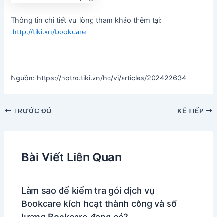
Thông tin chi tiết vui lòng tham khảo thêm tại:
http://tiki.vn/bookcare
Nguồn: https://hotro.tiki.vn/hc/vi/articles/202422634
Điều
TRƯỚC ĐÓ
KẾ TIẾP
hướng
bài
viết
Bài Viết Liên Quan
Làm sao để kiểm tra gói dịch vụ
Bookcare kích hoạt thành công và số
lượng Bookcare đang có?