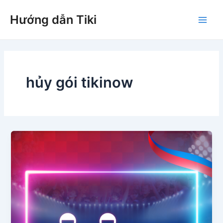
Nhảy
Hướng dẫn Tiki
tới
Main
nội
dung
Men
hủy gói tikinow