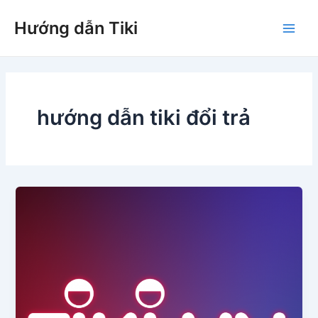
Nhảy
Hướng dẫn Tiki
tới
Main
nội
dung
Men
hướng dẫn tiki đổi trả