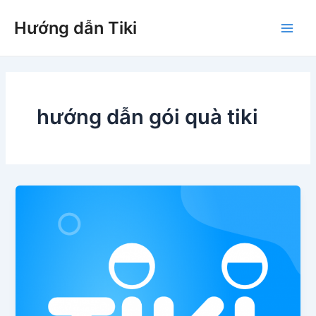
Nhảy
Hướng dẫn Tiki
tới
Main
nội
dung
Men
hướng dẫn gói quà tiki