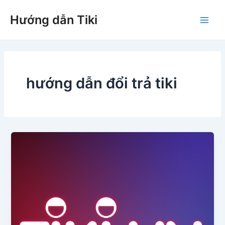
Nhảy
Hướng dẫn Tiki
tới
Main
nội
dung
Men
hướng dẫn đổi trả tiki