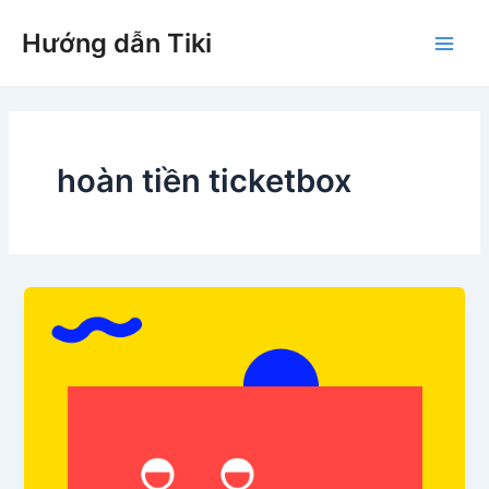
Nhảy
Hướng dẫn Tiki
tới
Main
nội
dung
Men
hoàn tiền ticketbox