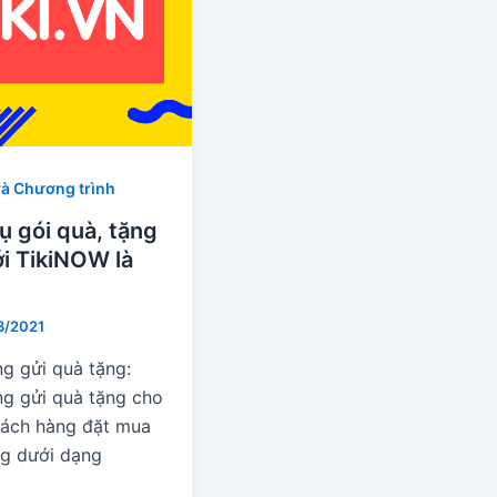
và Chương trình
ụ gói quà, tặng
i TikiNOW là
3/2021
ng gửi quà tặng:
ng gửi quà tặng cho
ách hàng đặt mua
g dưới dạng