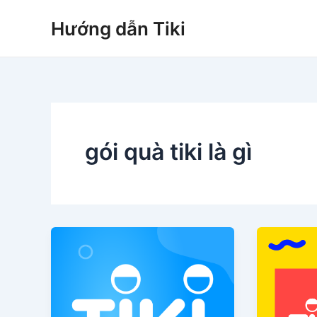
Nhảy
Hướng dẫn Tiki
tới
nội
dung
gói quà tiki là gì