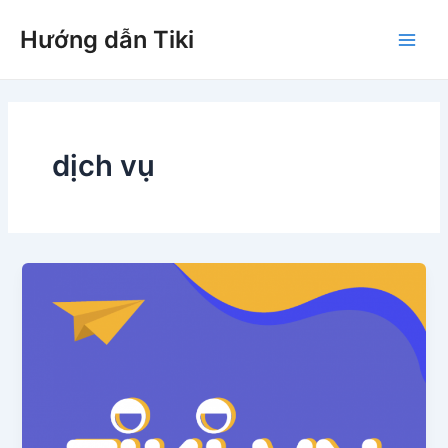
Nhảy
Hướng dẫn Tiki
tới
Main
nội
dung
Men
dịch vụ