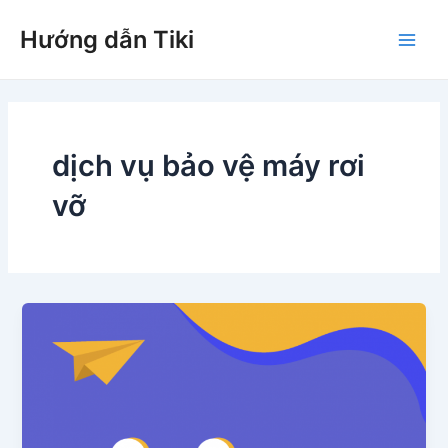
Nhảy
Hướng dẫn Tiki
tới
Main
nội
dung
Men
dịch vụ bảo vệ máy rơi
vỡ