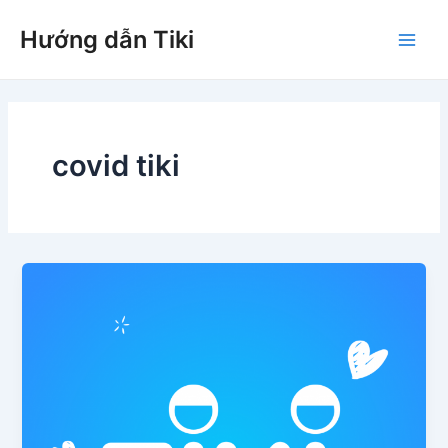
Nhảy
Hướng dẫn Tiki
tới
Main
nội
dung
Men
covid tiki