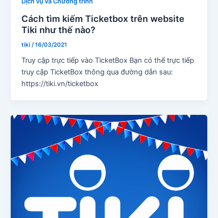
Dịch vụ và Chương trình
Cách tìm kiếm Ticketbox trên website
Tiki như thế nào?
tiki
/
16/03/2021
Truy cập trực tiếp vào TicketBox Bạn có thể trực tiếp
truy cập TicketBox thông qua đường dẫn sau:
https://tiki.vn/ticketbox