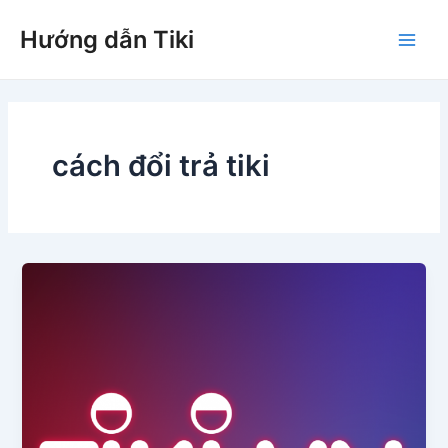
Nhảy
Hướng dẫn Tiki
tới
Main
nội
dung
Men
cách đổi trả tiki