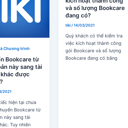
kích hoạt thành công
và số lượng Bookcare
đang có?
tiki
/
14/03/2021
Quý khách có thể kiểm tra
việc kích hoạt thành công
và Chương trình
gói Bookcare và số lượng
Bookcare đang có bằng
n Bookcare từ
oản này sang tài
 khác được
?
3/2021
 tiếc hiện tại chưa
chuyển Bookcare từ
n này sang tài
hác. Tuy nhiên