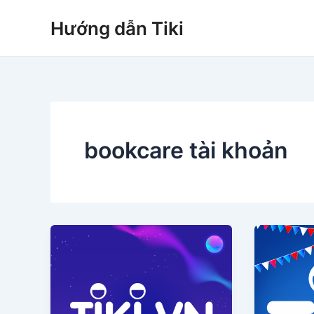
Nhảy
Hướng dẫn Tiki
tới
nội
dung
bookcare tài khoản