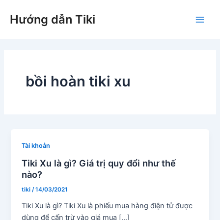
Nhảy
Hướng dẫn Tiki
tới
Main
nội
dung
Men
bồi hoàn tiki xu
Tài khoản
Tiki Xu là gì? Giá trị quy đổi như thế
nào?
tiki
/
14/03/2021
Tiki Xu là gì? Tiki Xu là phiếu mua hàng điện tử được
dùng để cấn trừ vào giá mua […]