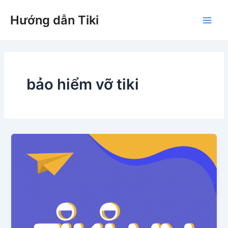
Nhảy
Hướng dẫn Tiki
tới
Main
nội
dung
Men
bảo hiểm vỡ tiki