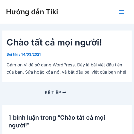
Nhảy
Hướng dẫn Tiki
tới
Main
nội
dung
Men
Chào tất cả mọi người!
Bởi
tiki
/
14/03/2021
Cảm ơn vì đã sử dụng WordPress. Đây là bài viết đầu tiên
của bạn. Sửa hoặc xóa nó, và bắt đầu bài viết của bạn nhé!
Điều
KẾ TIẾP
hướng
bài
viết
1 bình luận trong “Chào tất cả mọi
người!”