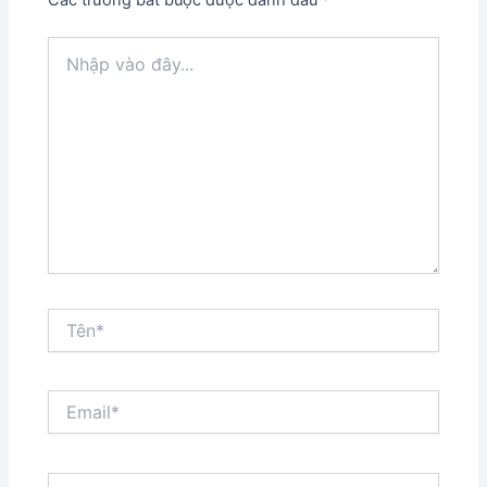
Các trường bắt buộc được đánh dấu
*
Nhập
vào
đây...
Tên*
Email*
Trang